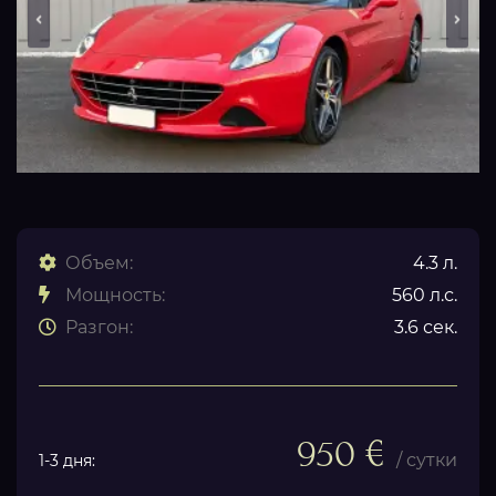
Объем:
4.3 л.
Мощность:
560 л.с.
Разгон:
3.6 сек.
950 €
/ сутки
1-3 дня: