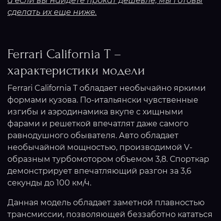
а если вы найдете прокат дешевле, мы готовы
сделать их еще ниже.
Ferrari California T –
характеристики модели
Ferrari California T обладает необычайно яркими
формами кузова. По-итальянски чувственные
изгибы и аэродинамика вкупе с хищными
фарами и решеткой впечатлят даже самого
равнодушного обывателя. Авто обладает
необычайной мощностью, производимой V-
образным турбомотором объемом 3,8. Спорткар
демонстрирует впечатляющий разгон за 3,6
секунды до 100 км/ч.
Данная модель обладает заметной плавностью
трансмиссии, позволяющей беззаботно кататься