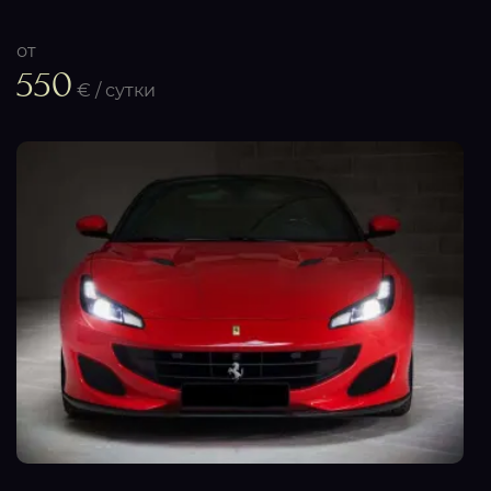
от
550
€ / сутки